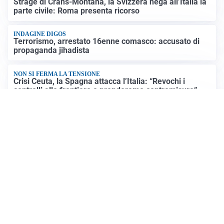
Strage di Crans-Montana, la Svizzera nega all’Italia la
parte civile: Roma presenta ricorso
INDAGINE DIGOS
Terrorismo, arrestato 16enne comasco: accusato di
propaganda jihadista
NON SI FERMA LA TENSIONE
Crisi Ceuta, la Spagna attacca l’Italia: “Revochi i
controlli alle frontiere o prenderemo contromisure”
LUTTO
Francesco Guccini è morto a 86 anni: addio a un
cantautore simbolo della musica italiana
Altre notizie