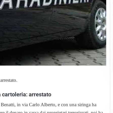
arrestato.
 cartoleria: arrestato
natti, in via Carlo Alberto, e con una siringa ha
are il denaro in cassa dai proprietari terrorizzati, poi ha