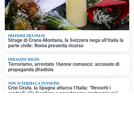
FRIZIONI TRA PAESI
Strage di Crans-Montana, la Svizzera nega all’Italia la
parte civile: Roma presenta ricorso
INDAGINE DIGOS
Terrorismo, arrestato 16enne comasco: accusato di
propaganda jihadista
NON SI FERMA LA TENSIONE
Crisi Ceuta, la Spagna attacca l’Italia: “Revochi i
controlli alle frontiere o prenderemo contromisure”
LUTTO
Francesco Guccini è morto a 86 anni: addio a un
cantautore simbolo della musica italiana
Altre notizie