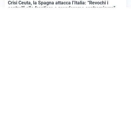
Crisi Ceuta, la Spagna attacca l’Italia: “Revochi i
controlli alle frontiere o prenderemo contromisure”
LUTTO
Francesco Guccini è morto a 86 anni: addio a un
cantautore simbolo della musica italiana
Altre notizie