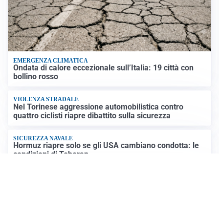
EMERGENZA CLIMATICA
Ondata di calore eccezionale sull’Italia: 19 città con
bollino rosso
VIOLENZA STRADALE
Nel Torinese aggressione automobilistica contro
quattro ciclisti riapre dibattito sulla sicurezza
SICUREZZA NAVALE
Hormuz riapre solo se gli USA cambiano condotta: le
condizioni di Teheran
RIAPERTURA FRONTIERE
Crisi Ceuta, Tajani: “Schengen ripristinato solo a
pericolo finito”
Altre notizie