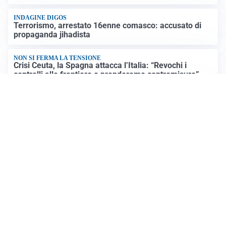
INDAGINE DIGOS
Terrorismo, arrestato 16enne comasco: accusato di
propaganda jihadista
NON SI FERMA LA TENSIONE
Crisi Ceuta, la Spagna attacca l’Italia: “Revochi i
controlli alle frontiere o prenderemo contromisure”
LUTTO
Francesco Guccini è morto a 86 anni: addio a un
cantautore simbolo della musica italiana
Altre notizie