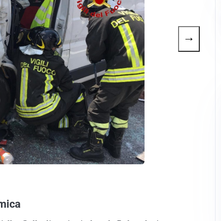
→
amica