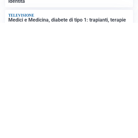
identità
TELEVISIONE
Medici e Medicina, diabete di tipo 1: trapianti, terapie
cellulari e salute mentale
Altri video
Giornale dei Navigli
Registrazione tribunale:
Milano n.478 del 14/09/2011
Contatti
Email:
digital@keydea.net
Telefono:
3929733588