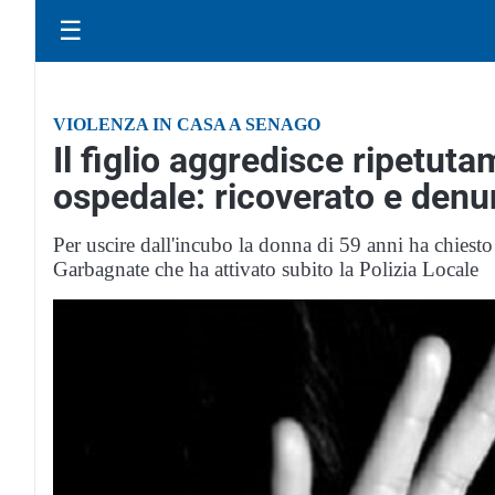
☰
VIOLENZA IN CASA A SENAGO
Il figlio aggredisce ripetut
ospedale: ricoverato e denu
Per uscire dall'incubo la donna di 59 anni ha chiest
Garbagnate che ha attivato subito la Polizia Locale