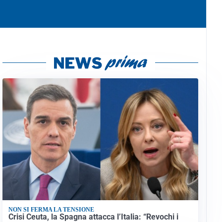
NON SI FERMA LA TENSIONE
Crisi Ceuta, la Spagna attacca l’Italia: “Revochi i