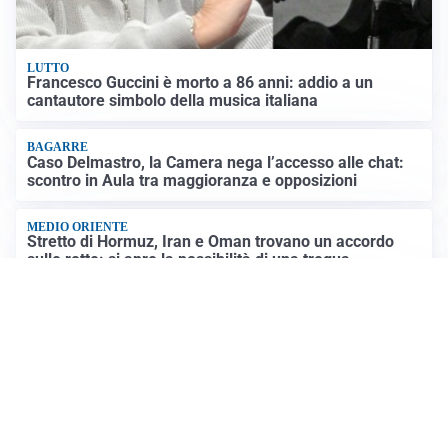
LUTTO
Francesco Guccini è morto a 86 anni: addio a un
cantautore simbolo della musica italiana
BAGARRE
Caso Delmastro, la Camera nega l’accesso alle chat:
scontro in Aula tra maggioranza e opposizioni
MEDIO ORIENTE
Stretto di Hormuz, Iran e Oman trovano un accordo
sulle rotte: si apre la possibilità di una tregua
PREVISIONI
Record di bollini rossi in Italia: oggi caldo estremo in
tutta la Penisola
Altre notizie