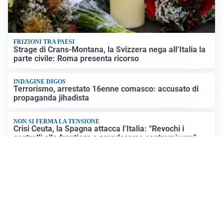
FRIZIONI TRA PAESI
Strage di Crans-Montana, la Svizzera nega all’Italia la
parte civile: Roma presenta ricorso
INDAGINE DIGOS
Terrorismo, arrestato 16enne comasco: accusato di
propaganda jihadista
NON SI FERMA LA TENSIONE
Crisi Ceuta, la Spagna attacca l’Italia: “Revochi i
controlli alle frontiere o prenderemo contromisure”
LUTTO
Francesco Guccini è morto a 86 anni: addio a un
cantautore simbolo della musica italiana
Altre notizie