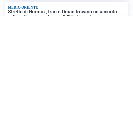
MEDIO ORIENTE
Stretto di Hormuz, Iran e Oman trovano un accordo
sulle rotte: si apre la possibilità di una tregua
PREVISIONI
Record di bollini rossi in Italia: oggi caldo estremo in
tutta la Penisola
Altre notizie