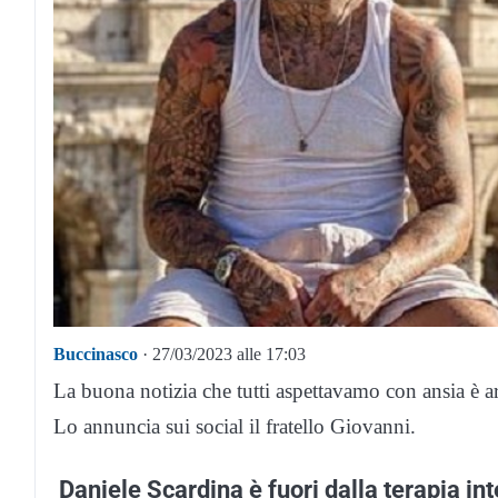
Buccinasco
· 27/03/2023 alle 17:03
La buona notizia che tutti aspettavamo con ansia è arr
Lo annuncia sui social il fratello Giovanni.
Daniele Scardina è fuori dalla terapia in