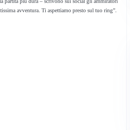
a partita più dura – scrivono sui social gli ammiratori
ttissima avventura. Ti aspettiamo presto sul tuo ring”.