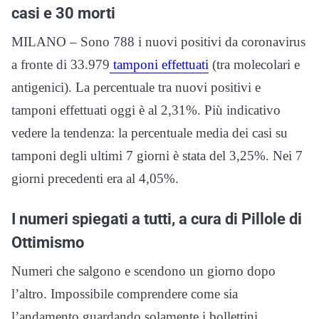
casi e 30 morti
MILANO – Sono 788 i nuovi positivi da coronavirus
a fronte di 33.979
tamponi effettuati
(tra molecolari e
antigenici). La percentuale tra nuovi positivi e
tamponi effettuati oggi è al 2,31%. Più indicativo
vedere la tendenza: la percentuale media dei casi su
tamponi degli ultimi 7 giorni è stata del 3,25%. Nei 7
giorni precedenti era al 4,05%.
I numeri spiegati a tutti, a cura di Pillole di
Ottimismo
Numeri che salgono e scendono un giorno dopo
l’altro. Impossibile comprendere come sia
l’andamento guardando solamente i bollettini