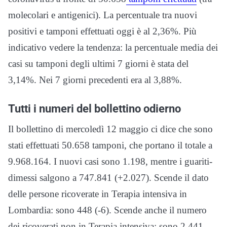
molecolari e antigenici). La percentuale tra nuovi
positivi e tamponi effettuati oggi è al 2,36%. Più
indicativo vedere la tendenza: la percentuale media dei
casi su tamponi degli ultimi 7 giorni è stata del
3,14%. Nei 7 giorni precedenti era al 3,88%.
Tutti i numeri del bollettino odierno
Il bollettino di mercoledì 12 maggio ci dice che sono
stati effettuati 50.658 tamponi, che portano il totale a
9.968.164. I nuovi casi sono 1.198, mentre i guariti-
dimessi salgono a 747.841 (+2.027). Scende il dato
delle persone ricoverate in Terapia intensiva in
Lombardia: sono 448 (-6). Scende anche il numero
dei ricoverati non in Terapia intensiva: sono 2.441,