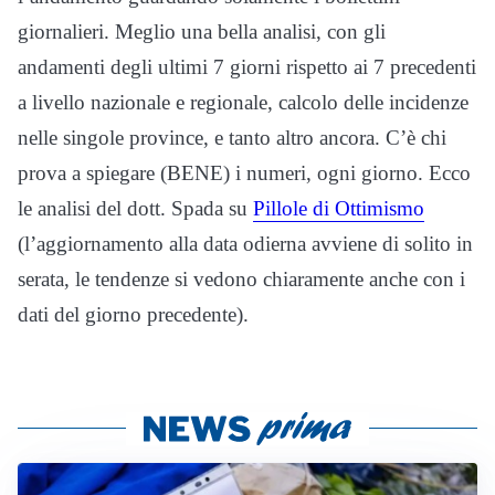
giornalieri. Meglio una bella analisi, con gli
andamenti degli ultimi 7 giorni rispetto ai 7 precedenti
a livello nazionale e regionale, calcolo delle incidenze
nelle singole province, e tanto altro ancora. C’è chi
prova a spiegare (BENE) i numeri, ogni giorno. Ecco
le analisi del dott. Spada su
Pillole di Ottimismo
(l’aggiornamento alla data odierna avviene di solito in
serata, le tendenze si vedono chiaramente anche con i
dati del giorno precedente).