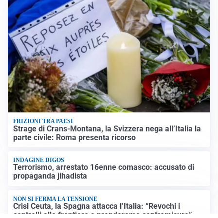
FRIZIONI TRA PAESI
Strage di Crans-Montana, la Svizzera nega all’Italia la
parte civile: Roma presenta ricorso
INDAGINE DIGOS
Terrorismo, arrestato 16enne comasco: accusato di
propaganda jihadista
NON SI FERMA LA TENSIONE
Crisi Ceuta, la Spagna attacca l’Italia: “Revochi i
controlli alle frontiere o prenderemo contromisure”