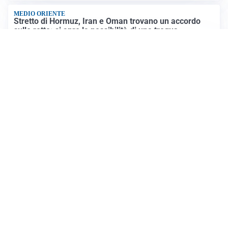
MEDIO ORIENTE
Stretto di Hormuz, Iran e Oman trovano un accordo
sulle rotte: si apre la possibilità di una tregua
PREVISIONI
Record di bollini rossi in Italia: oggi caldo estremo in
tutta la Penisola
Altre notizie