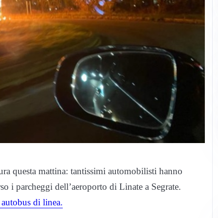
ura questa mattina: tantissimi automobilisti hanno
rso i parcheggi dell’aeroporto di Linate a Segrate.
autobus di linea.