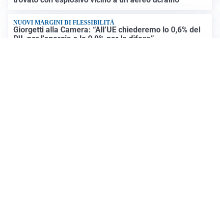
NUOVI MARGINI DI FLESSIBILITÀ
Giorgetti alla Camera: “All’UE chiederemo lo 0,6% del
PIL per l’energia e lo 0,9% per la difesa”
CONTINUANO I NEGOZIATI
Riapertura stretto di Hormuz, Trump: “Accordo
possibile oggi o domani”
Altre notizie