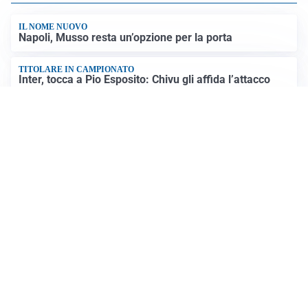
IL NOME NUOVO
Napoli, Musso resta un’opzione per la porta
TITOLARE IN CAMPIONATO
Inter, tocca a Pio Esposito: Chivu gli affida l’attacco
LE PAROLE
Spalletti prepara la Juve: “Con l’Inter servirà essere
squadra”
LONTANO DALL'ITALIA
Vlahovic, rebus futuro: Besiktas e Atletico si
contendono il serbo
Altre notizie
VIDEO PIÙ VISTI