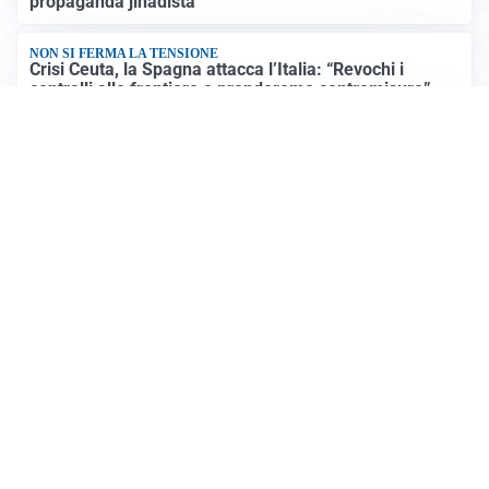
propaganda jihadista
NON SI FERMA LA TENSIONE
Crisi Ceuta, la Spagna attacca l’Italia: “Revochi i
controlli alle frontiere o prenderemo contromisure”
LUTTO
Francesco Guccini è morto a 86 anni: addio a un
cantautore simbolo della musica italiana
Altre notizie