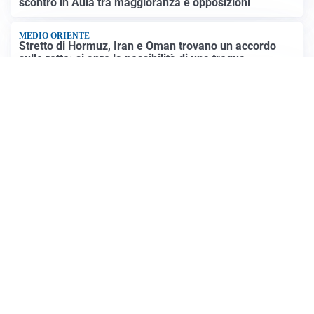
scontro in Aula tra maggioranza e opposizioni
MEDIO ORIENTE
Stretto di Hormuz, Iran e Oman trovano un accordo
sulle rotte: si apre la possibilità di una tregua
PREVISIONI
Record di bollini rossi in Italia: oggi caldo estremo in
tutta la Penisola
Altre notizie