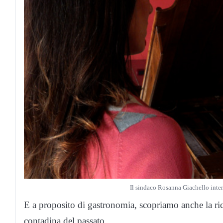
Il sindaco Rosanna Giachello interv
E a proposito di gastronomia, scopriamo anche la rice
contadina del passato.