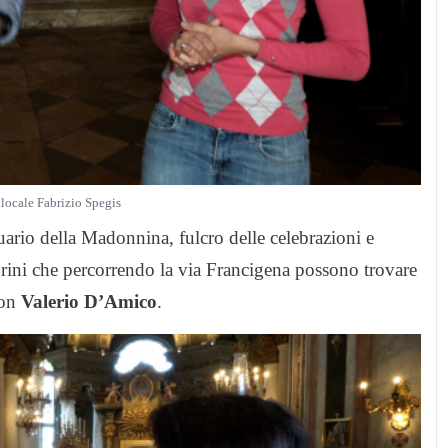
a locale Fabrizio Spegis
uario della Madonnina, fulcro delle celebrazioni e
grini che percorrendo la via Francigena possono trovare
don
Valerio D’Amico
.