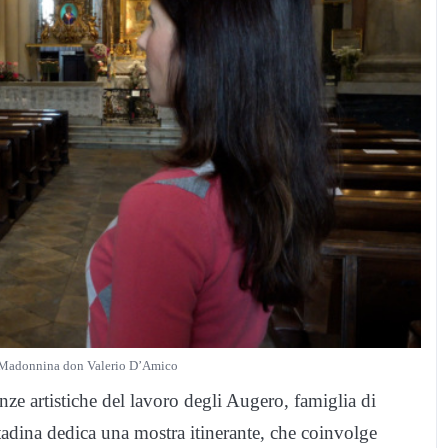
la Madonnina don Valerio D’Amico
ze artistiche del lavoro degli Augero, famiglia di
 cittadina dedica una mostra itinerante, che coinvolge