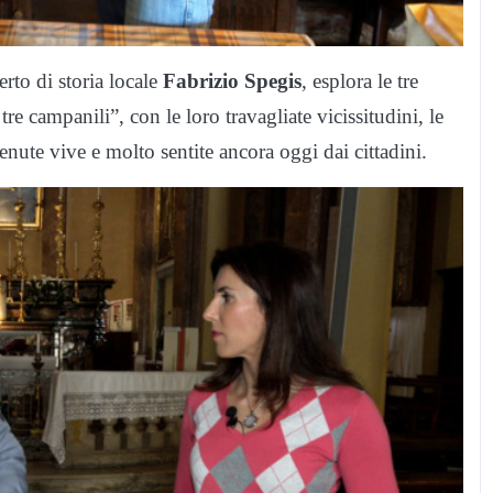
rto di storia locale
Fabrizio Spegis
, esplora le tre
tre campanili”, con le loro travagliate vicissitudini, le
 tenute vive e molto sentite ancora oggi dai cittadini.