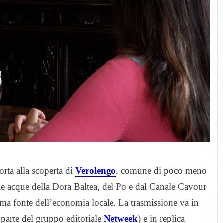
orta alla scoperta di
Verolengo
, comune di poco meno
lle acque della Dora Baltea, del Po e dal Canale Cavour
rima fonte dell’economia locale. La trasmissione va in
a parte del gruppo editoriale
Netweek
) e in replica