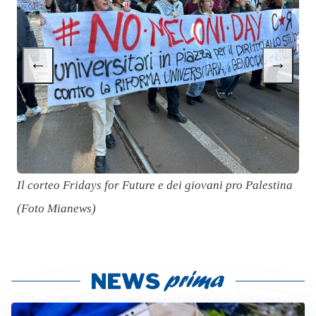
←
→
I
(
Il corteo Fridays for Future e dei giovani pro Palestina
(Foto Mianews)