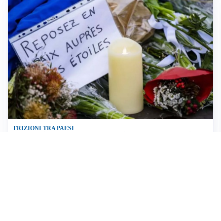
FRIZIONI TRA PAESI
Strage di Crans-Montana, la Svizzera nega all’Italia la
parte civile: Roma presenta ricorso
INDAGINE DIGOS
Terrorismo, arrestato 16enne comasco: accusato di
propaganda jihadista
NON SI FERMA LA TENSIONE
Crisi Ceuta, la Spagna attacca l’Italia: “Revochi i