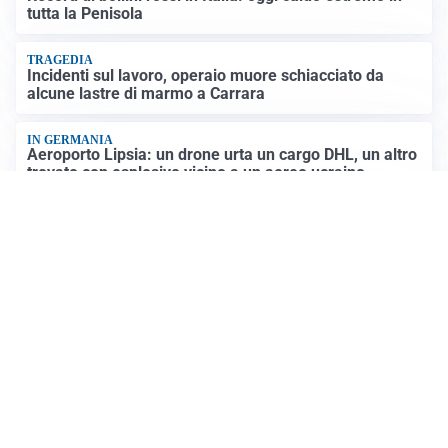
tutta la Penisola
TRAGEDIA
Incidenti sul lavoro, operaio muore schiacciato da
alcune lastre di marmo a Carrara
IN GERMANIA
Aeroporto Lipsia: un drone urta un cargo DHL, un altro
trovato con esplosivo vicino a un aereo ucraino
NUOVI MARGINI DI FLESSIBILITÀ
Giorgetti alla Camera: “All’UE chiederemo lo 0,6% del
PIL per l’energia e lo 0,9% per la difesa”
Altre notizie