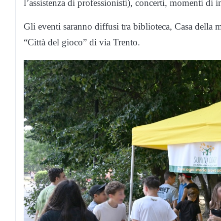
l’assistenza di professionisti), concerti, momenti di i
Gli eventi saranno diffusi tra biblioteca, Casa della m
“Città del gioco” di via Trento.