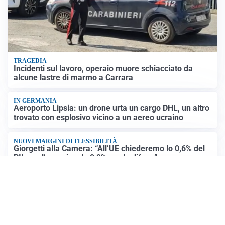
TRAGEDIA
Incidenti sul lavoro, operaio muore schiacciato da
alcune lastre di marmo a Carrara
IN GERMANIA
Aeroporto Lipsia: un drone urta un cargo DHL, un altro
trovato con esplosivo vicino a un aereo ucraino
NUOVI MARGINI DI FLESSIBILITÀ
Giorgetti alla Camera: “All’UE chiederemo lo 0,6% del
PIL per l’energia e lo 0,9% per la difesa”
CONTINUANO I NEGOZIATI
Riapertura stretto di Hormuz, Trump: “Accordo
possibile oggi o domani”
Altre notizie