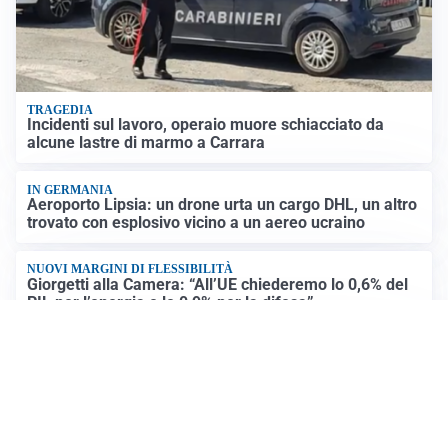
TRAGEDIA
Incidenti sul lavoro, operaio muore schiacciato da
alcune lastre di marmo a Carrara
IN GERMANIA
Aeroporto Lipsia: un drone urta un cargo DHL, un altro
trovato con esplosivo vicino a un aereo ucraino
NUOVI MARGINI DI FLESSIBILITÀ
Giorgetti alla Camera: “All’UE chiederemo lo 0,6% del
PIL per l’energia e lo 0,9% per la difesa”
CONTINUANO I NEGOZIATI
Riapertura stretto di Hormuz, Trump: “Accordo
possibile oggi o domani”
Altre notizie