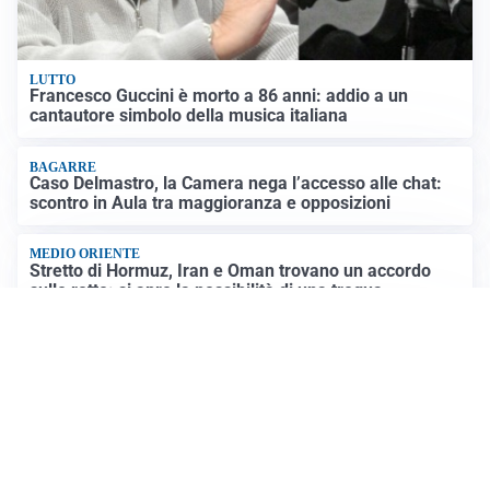
LUTTO
Francesco Guccini è morto a 86 anni: addio a un
cantautore simbolo della musica italiana
BAGARRE
Caso Delmastro, la Camera nega l’accesso alle chat:
scontro in Aula tra maggioranza e opposizioni
MEDIO ORIENTE
Stretto di Hormuz, Iran e Oman trovano un accordo
sulle rotte: si apre la possibilità di una tregua
PREVISIONI
Record di bollini rossi in Italia: oggi caldo estremo in
tutta la Penisola
Altre notizie