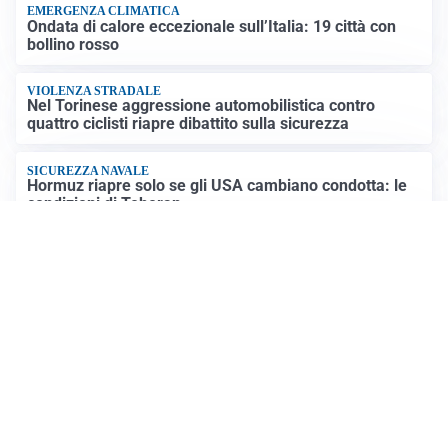
EMERGENZA CLIMATICA
Ondata di calore eccezionale sull’Italia: 19 città con
bollino rosso
VIOLENZA STRADALE
Nel Torinese aggressione automobilistica contro
quattro ciclisti riapre dibattito sulla sicurezza
SICUREZZA NAVALE
Hormuz riapre solo se gli USA cambiano condotta: le
condizioni di Teheran
RIAPERTURA FRONTIERE
Crisi Ceuta, Tajani: “Schengen ripristinato solo a
pericolo finito”
Altre notizie