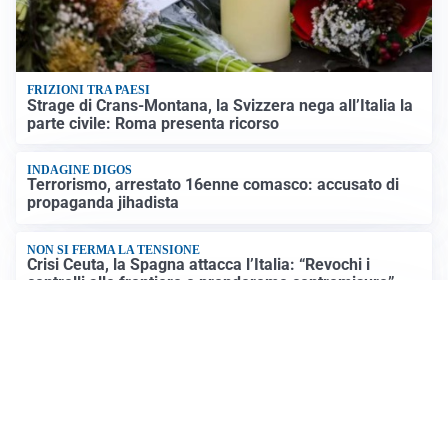
FRIZIONI TRA PAESI
Strage di Crans-Montana, la Svizzera nega all’Italia la
parte civile: Roma presenta ricorso
INDAGINE DIGOS
Terrorismo, arrestato 16enne comasco: accusato di
propaganda jihadista
NON SI FERMA LA TENSIONE
Crisi Ceuta, la Spagna attacca l’Italia: “Revochi i
controlli alle frontiere o prenderemo contromisure”
LUTTO
Francesco Guccini è morto a 86 anni: addio a un
cantautore simbolo della musica italiana
Altre notizie