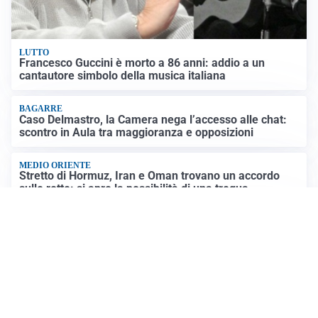
LUTTO
Francesco Guccini è morto a 86 anni: addio a un
cantautore simbolo della musica italiana
BAGARRE
Caso Delmastro, la Camera nega l’accesso alle chat:
scontro in Aula tra maggioranza e opposizioni
MEDIO ORIENTE
Stretto di Hormuz, Iran e Oman trovano un accordo
sulle rotte: si apre la possibilità di una tregua
PREVISIONI
Record di bollini rossi in Italia: oggi caldo estremo in
tutta la Penisola
Altre notizie