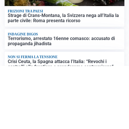
FRIZIONI TRA PAESI
Strage di Crans-Montana, la Svizzera nega all’Italia la
parte civile: Roma presenta ricorso
INDAGINE DIGOS
Terrorismo, arrestato 16enne comasco: accusato di
propaganda jihadista
NON SI FERMA LA TENSIONE
Crisi Ceuta, la Spagna attacca l’Italia: “Revochi i
controlli alle frontiere o prenderemo contromisure”
LUTTO
Francesco Guccini è morto a 86 anni: addio a un
cantautore simbolo della musica italiana
Altre notizie