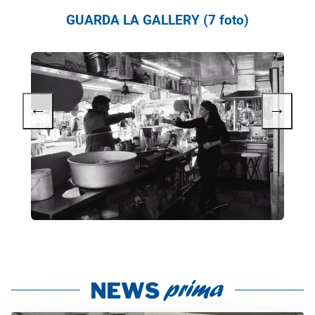
GUARDA LA GALLERY (7 foto)
←
→