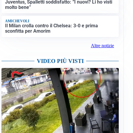
Juventus, Spalletti soddisfatto: “I nuovi? Li ho visti
molto bene”
AMICHEVOLI
Il Milan crolla contro il Chelsea: 3-0 e prima
sconfitta per Amorim
Altre notizie
VIDEO PIÙ VISTI