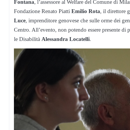
Fontana
, l’assessore al Welfare del Comune di Mi
Fondazione Renato Piatti
Emilio Rota
, il direttor
Luce
, imprenditore genovese che sulle orme dei genit
Centro. All’evento, non potendo essere presente di p
le Disabilità
Alessandra Locatelli
.