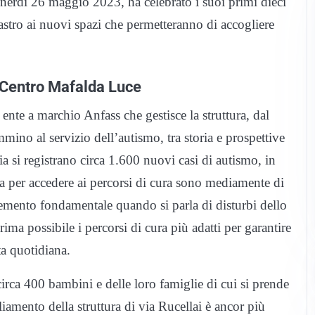
nerdì 26 maggio 2023, ha celebrato i suoi primi dieci
 nastro ai nuovi spazi che permetteranno di accogliere
l Centro Mafalda Luce
nte a marchio Anfass che gestisce la struttura, dal
mino al servizio dell’autismo, tra storia e prospettive
 si registrano circa 1.600 nuovi casi di autismo, in
a per accedere ai percorsi di cura sono mediamente di
lemento fondamentale quando si parla di disturbi dello
prima possibile i percorsi di cura più adatti per garantire
ta quotidiana.
circa 400 bambini e delle loro famiglie di cui si prende
amento della struttura di via Rucellai è ancor più