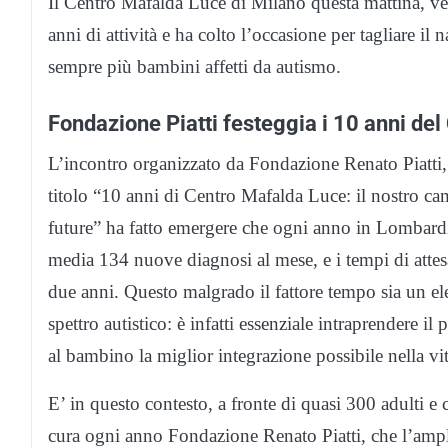
Il Centro Mafalda Luce di Milano questa mattina, ve
anni di attività e ha colto l’occasione per tagliare il
sempre più bambini affetti da autismo.
Fondazione Piatti festeggia i 10 anni de
L’incontro organizzato da Fondazione Renato Piatti, e
titolo “10 anni di Centro Mafalda Luce: il nostro cam
future” ha fatto emergere che ogni anno in Lombardia
media 134 nuove diagnosi al mese, e i tempi di attes
due anni. Questo malgrado il fattore tempo sia un e
spettro autistico: è infatti essenziale intraprendere il 
al bambino la miglior integrazione possibile nella vi
E’ in questo contesto, a fronte di quasi 300 adulti e 
cura ogni anno Fondazione Renato Piatti, che l’ampli