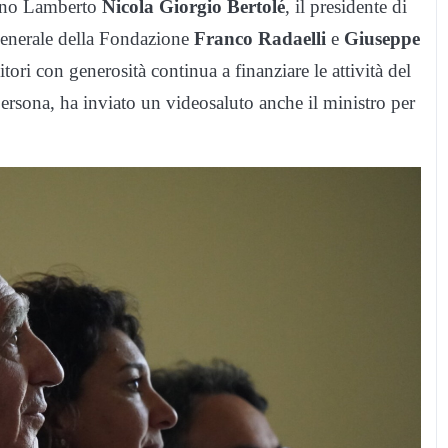
lano Lamberto
Nicola Giorgio Bertolé
, il presidente di
e generale della Fondazione
Franco Radaelli
e
Giuseppe
ori con generosità continua a finanziare le attività del
ersona, ha inviato un videosaluto anche il ministro per