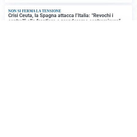
NON SI FERMA LA TENSIONE
Crisi Ceuta, la Spagna attacca l’Italia: “Revochi i
controlli alle frontiere o prenderemo contromisure”
LUTTO
Francesco Guccini è morto a 86 anni: addio a un
cantautore simbolo della musica italiana
Altre notizie