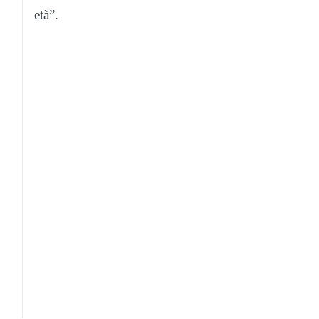
età”.