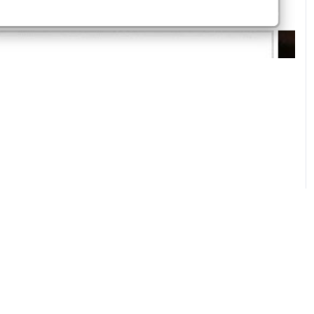
Pubblicità
Email:
dea.net
laposta@deinaviganti.it