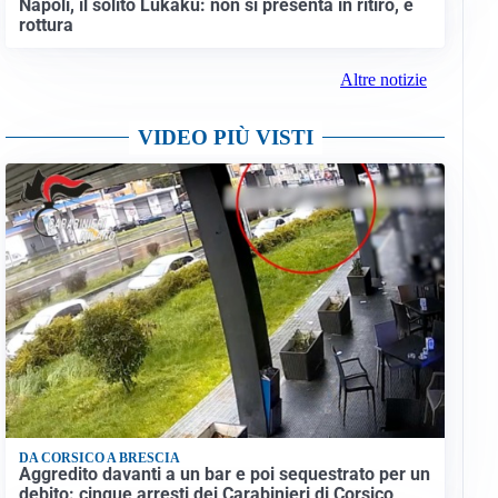
Napoli, il solito Lukaku: non si presenta in ritiro, è
rottura
Altre notizie
VIDEO PIÙ VISTI
DA CORSICO A BRESCIA
Aggredito davanti a un bar e poi sequestrato per un
debito: cinque arresti dei Carabinieri di Corsico