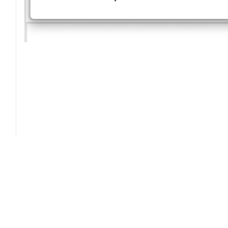
Giornale dei Navigli
Contatti
Registrazione tribunale:
Email:
Milano n.478 del 14/09/2011
digital@key