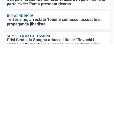
parte civile: Roma presenta ricorso
INDAGINE DIGOS
Terrorismo, arrestato 16enne comasco: accusato di
propaganda jihadista
NON SI FERMA LA TENSIONE
Crisi Ceuta, la Spagna attacca l’Italia: “Revochi i
controlli alle frontiere o prenderemo contromisure”
LUTTO
Francesco Guccini è morto a 86 anni: addio a un
cantautore simbolo della musica italiana
Altre notizie