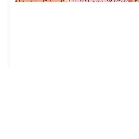
Giornale dei Navigli
Contatti
Registrazione tribunale:
Email:
Milano n.478 del 14/09/2011
digital@key
Telefono:
3929733588