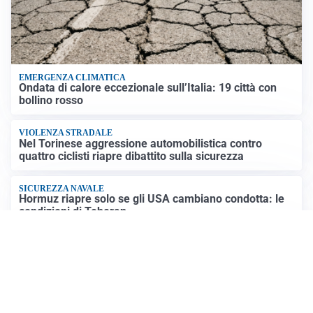
EMERGENZA CLIMATICA
Ondata di calore eccezionale sull’Italia: 19 città con
bollino rosso
VIOLENZA STRADALE
Nel Torinese aggressione automobilistica contro
quattro ciclisti riapre dibattito sulla sicurezza
SICUREZZA NAVALE
Hormuz riapre solo se gli USA cambiano condotta: le
condizioni di Teheran
RIAPERTURA FRONTIERE
Crisi Ceuta, Tajani: “Schengen ripristinato solo a
pericolo finito”
Altre notizie