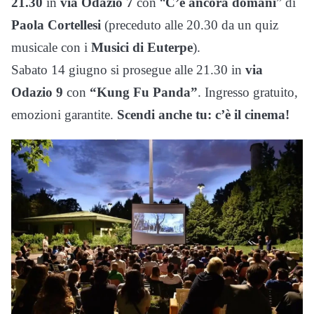
21.30
in
via Odazio 7
con “
C’è ancora domani
” di
Paola Cortellesi
(preceduto alle 20.30 da un quiz
musicale con i
Musici di Euterpe
).
Sabato 14 giugno si prosegue alle 21.30 in
via
Odazio 9
con
“Kung Fu Panda”
. Ingresso gratuito,
emozioni garantite.
Scendi anche tu: c’è il cinema!