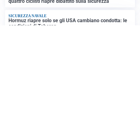
quattro ciclisti riapre dibattito sulla sicurezza
SICUREZZA NAVALE
Hormuz riapre solo se gli USA cambiano condotta: le
condizioni di Teheran
RIAPERTURA FRONTIERE
Crisi Ceuta, Tajani: “Schengen ripristinato solo a
pericolo finito”
Altre notizie