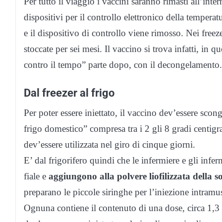
Per tutto il viaggio i vaccini saranno rimasti all’inte
dispositivi per il controllo elettronico della temperat
e il dispositivo di controllo viene rimosso. Nei freez
stoccate per sei mesi. Il vaccino si trova infatti, in qu
contro il tempo” parte dopo, con il decongelamento.
Dal freezer al frigo
Per poter essere iniettato, il vaccino dev’essere sco
frigo domestico” compresa tra i 2 gli 8 gradi centigra
dev’essere utilizzata nel giro di cinque giorni.
E’ dal frigorifero quindi che le infermiere e gli infer
fiale e
aggiungono alla polvere liofilizzata della so
preparano le piccole siringhe per l’iniezione intram
Ognuna contiene il contenuto di una dose, circa 1,3 