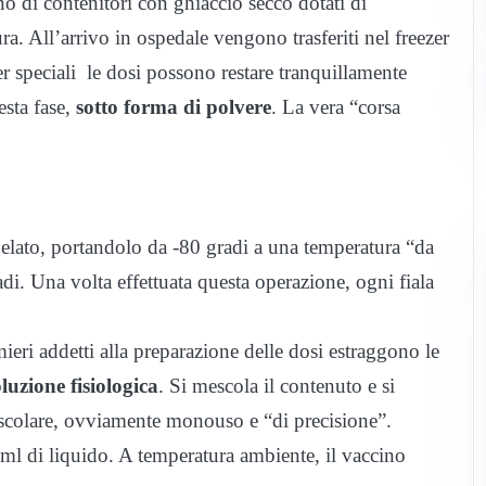
rno di contenitori con ghiaccio secco dotati di
ura. All’arrivo in ospedale vengono trasferiti nel freezer
er speciali le dosi possono restare tranquillamente
esta fase,
sotto forma di polvere
. La vera “corsa
ngelato, portandolo da -80 gradi a una temperatura “da
di. Una volta effettuata questa operazione, ogni fiala
mieri addetti alla preparazione delle dosi estraggono le
luzione fisiologica
. Si mescola il contenuto e si
uscolare, ovviamente monouso e “di precisione”.
ml di liquido. A temperatura ambiente, il vaccino