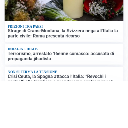
FRIZIONI TRA PAESI
Strage di Crans-Montana, la Svizzera nega all’Italia la
parte civile: Roma presenta ricorso
INDAGINE DIGOS
Terrorismo, arrestato 16enne comasco: accusato di
propaganda jihadista
NON SI FERMA LA TENSIONE
Crisi Ceuta, la Spagna attacca l’Italia: “Revochi i
controlli alle frontiere o prenderemo contromisure”
LUTTO
Francesco Guccini è morto a 86 anni: addio a un
cantautore simbolo della musica italiana
Altre notizie