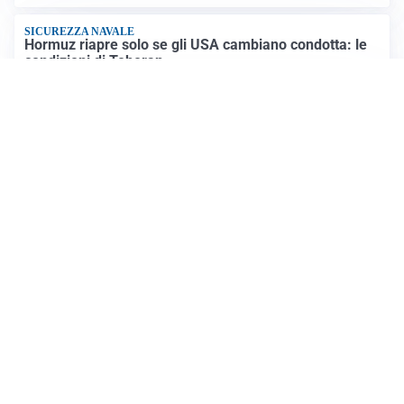
SICUREZZA NAVALE
Hormuz riapre solo se gli USA cambiano condotta: le
condizioni di Teheran
RIAPERTURA FRONTIERE
Crisi Ceuta, Tajani: “Schengen ripristinato solo a
pericolo finito”
Altre notizie