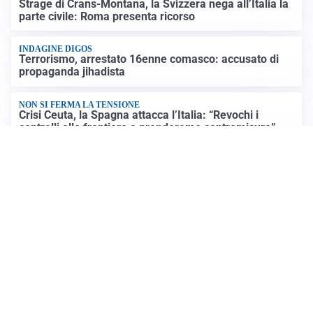
Strage di Crans-Montana, la Svizzera nega all’Italia la
parte civile: Roma presenta ricorso
INDAGINE DIGOS
Terrorismo, arrestato 16enne comasco: accusato di
propaganda jihadista
NON SI FERMA LA TENSIONE
Crisi Ceuta, la Spagna attacca l’Italia: “Revochi i
controlli alle frontiere o prenderemo contromisure”
LUTTO
Francesco Guccini è morto a 86 anni: addio a un
cantautore simbolo della musica italiana
Altre notizie