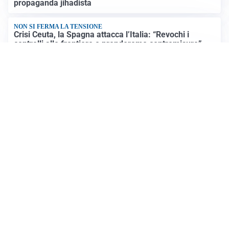
propaganda jihadista
NON SI FERMA LA TENSIONE
Crisi Ceuta, la Spagna attacca l’Italia: “Revochi i
controlli alle frontiere o prenderemo contromisure”
LUTTO
Francesco Guccini è morto a 86 anni: addio a un
cantautore simbolo della musica italiana
Altre notizie