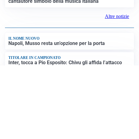
FRIZIONI TRA PAESI
Strage di Crans-Montana, la Svizzera nega all’Italia la
parte civile: Roma presenta ricorso
INDAGINE DIGOS
Terrorismo, arrestato 16enne comasco: accusato di
propaganda jihadista
NON SI FERMA LA TENSIONE
Crisi Ceuta, la Spagna attacca l’Italia: “Revochi i
controlli alle frontiere o prenderemo contromisure”
LUTTO
Francesco Guccini è morto a 86 anni: addio a un
cantautore simbolo della musica italiana
Altre notizie